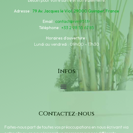
besoin pour votre santé et votre bien-être.
Adresse
:
79 Av. Jacques le Viol, 29000 Quimper, France
Email
:
contact@rim951.fr
Téléphone
:
+33 2 98 55 67 85
Horaires d’ouverture
:
Lundi au vendredi : 09h00 – 17h30
Infos
COntactez-nous
Faites-nous part de toutes vos préoccupations en nous écrivant via