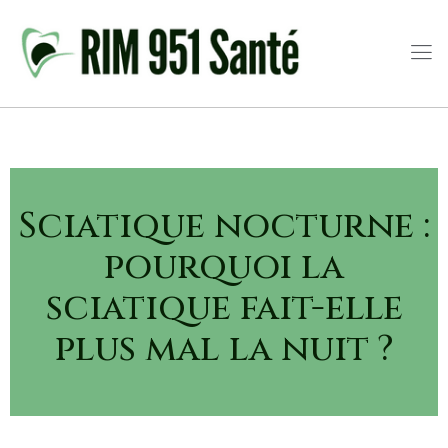
Sciatique nocturne :
pourquoi la
sciatique fait-elle
plus mal la nuit ?