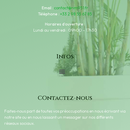
Email
:
contact@rim951.fr
Téléphone
:
+33 2 98 55 67 85
Horaires d’ouverture
:
Lundi au vendredi : 09h00 – 17h30
Infos
COntactez-nous
Faites-nous part de toutes vos préoccupations en nous écrivant via
notre site ou en nous laissant un messager sur nos différents
réseaux sociaux.