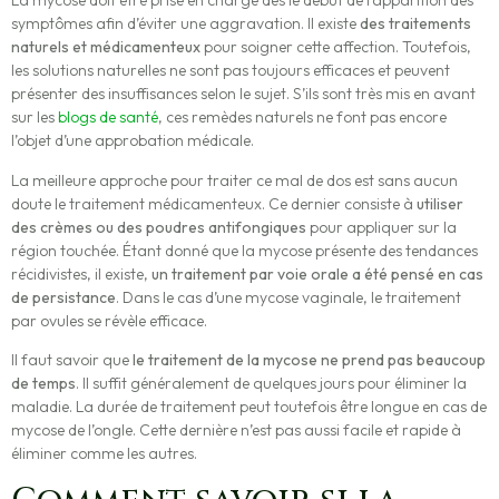
La mycose doit être prise en charge dès le début de l’apparition des
symptômes afin d’éviter une aggravation. Il existe
des traitements
naturels et médicamenteux
pour soigner cette affection. Toutefois,
les solutions naturelles ne sont pas toujours efficaces et peuvent
présenter des insuffisances selon le sujet. S’ils sont très mis en avant
sur les
blogs de santé
, ces remèdes naturels ne font pas encore
l’objet d’une approbation médicale.
La meilleure approche pour traiter ce mal de dos est sans aucun
doute le traitement médicamenteux. Ce dernier consiste à
utiliser
des crèmes ou des poudres antifongiques
pour appliquer sur la
région touchée. Étant donné que la mycose présente des tendances
récidivistes, il existe,
un traitement par voie orale a été pensé en cas
de persistance
. Dans le cas d’une mycose vaginale, le traitement
par ovules se révèle efficace.
Il faut savoir que
le traitement de la mycose ne prend pas beaucoup
de temps
. Il suffit généralement de quelques jours pour éliminer la
maladie. La durée de traitement peut toutefois être longue en cas de
mycose de l’ongle. Cette dernière n’est pas aussi facile et rapide à
éliminer comme les autres.