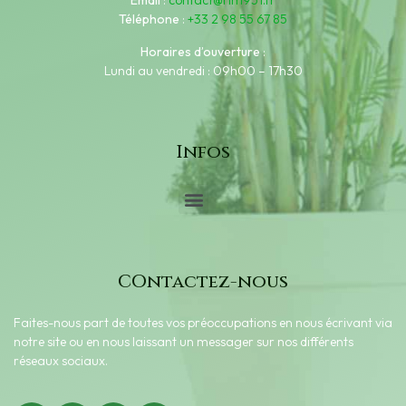
Email
:
contact@rim951.fr
Téléphone
:
+33 2 98 55 67 85
Horaires d’ouverture
:
Lundi au vendredi : 09h00 – 17h30
Infos
COntactez-nous
Faites-nous part de toutes vos préoccupations en nous écrivant via
notre site ou en nous laissant un messager sur nos différents
réseaux sociaux.