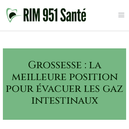
Grossesse : la
meilleure position
pour évacuer les gaz
intestinaux