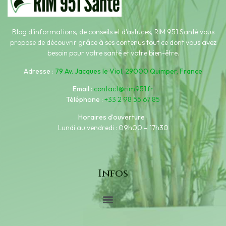
Blog d’informations, de conseils et d’astuces, RIM 951 Santé vous
propose de découvrir grâce à ses contenus tout ce dont vous avez
besoin pour votre santé et votre bien-être.
Adresse
:
79 Av. Jacques le Viol, 29000 Quimper, France
Email
:
contact@rim951.fr
Téléphone
:
+33 2 98 55 67 85
Horaires d’ouverture
:
Lundi au vendredi : 09h00 – 17h30
Infos